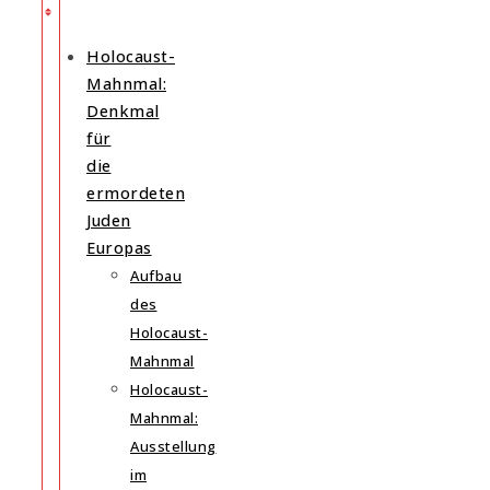
Holocaust-
Mahnmal:
Denkmal
für
die
ermordeten
Juden
Europas
Aufbau
des
Holocaust-
Mahnmal
Holocaust-
Mahnmal:
Ausstellung
im