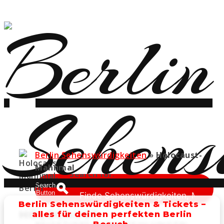
Berlin Sehenswürdigkeiten
»
Holocaust-
Mahnmal
Search for:
Search
Button
Berlin Sehenswürdigkeiten & Tickets –
HOLOCAUST-
alles für deinen perfekten Berlin