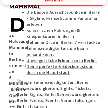
REISETIPPS & EMPFEHLUNGEN
Besuch.
MAHNMAL
Die besten Aussichtspunkte in Berlin
D
– Skyline, Fernsehturm & Panorama
erleben
Kulinarischen Führungen &
as
Kneipentouren in Berlin
Holocaust-
Geheime Orte in Berlin: 7 versteckte
Mahnmal
Sehenswürdigkeiten, die kaum
in
jemand kennt
Berlin
Unvergessliche Erlebnisse in Berlin:
erinnert
Deine perfekte Entdeckungstour
an
durch die Hauptstadt
6
Millionen
jüdische
Opfer.
Mit
2711