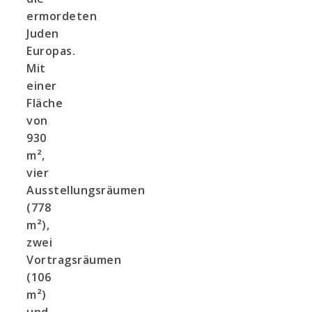
ermordeten
Juden
Europas.
Mit
einer
Fläche
von
930
m²,
vier
Ausstellungsräumen
(778
m²),
zwei
Vortragsräumen
(106
m²)
und