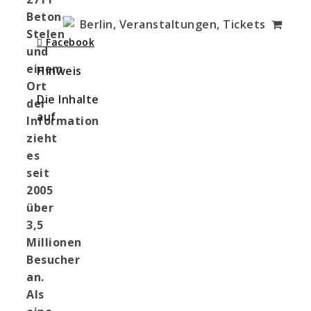
Beton-
Stelen
Facebook
und
einem
Hinweis
Ort
Die Inhalte
der
auf
Information
zieht
es
seit
2005
über
3,5
Millionen
Besucher
an.
Als