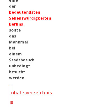
eine
der
bedeutendsten
Sehenswürdigkeiten
Berlins
sollte
das
Mahnmal
bei
einem
Stadtbesuch
unbedingt
besucht
werden.
Inhaltsverzeichnis